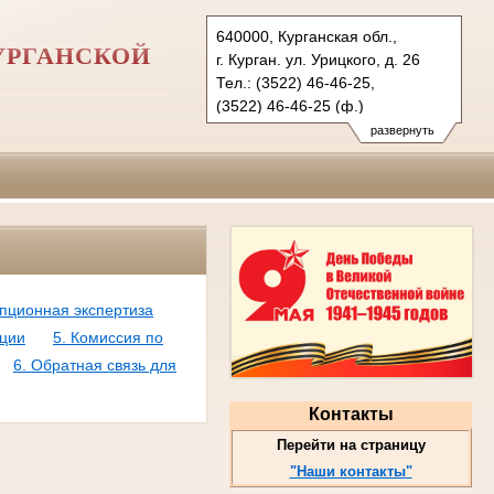
640000, Курганская обл.,
УРГАНСКОЙ
г. Курган. ул. Урицкого, д. 26
Тел.: (3522) 46-46-25,
(3522) 46-46-25 (ф.)
usd.krg@sudrf.ru
развернуть
схема проезда
показать на карте
упционная экспертиза
пции
5. Комиссия по
6. Обратная связь для
Контакты
Перейти на страницу
"Наши контакты"