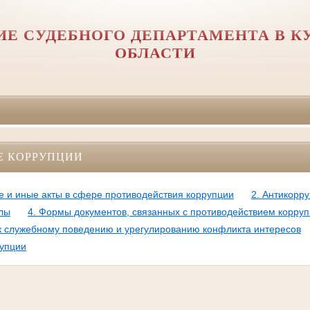
ИЕ СУДЕБНОГО ДЕПАРТАМЕНТА В К
ОБЛАСТИ
Е КОРРУПЦИИ
е и иные акты в сфере противодействия коррупции
2. Антикорр
лы
4. Формы документов, связанных с противодействием корру
 служебному поведению и урегулированию конфликта интересов
рупции